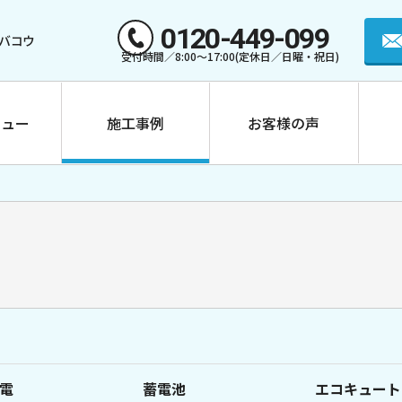
0120-449-099
バコウ
受付時間／8:00〜17:00(定休日／日曜・祝日)
ニュー
施工事例
お客様の声
ダイヤゼブラ EOF-LB7
-450/455
カナディアンソーラー EP C
電
蓄電池
エコキュート