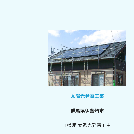
Q.TRON M-G2.4＋
長須産業 CS-364B91
エコキュート
コロナ CHP46AZ1
Panasonic HE-SU37LQS
太陽光発電工事
群馬県伊勢崎市
T様邸 太陽光発電工事