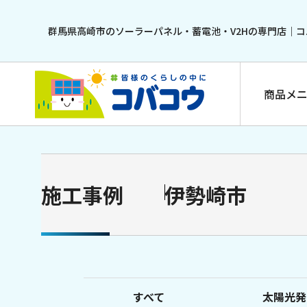
群馬県高崎市のソーラーパネル・蓄電池・V2Hの専門店｜コ
商品メ
施工事例
伊勢崎市
太陽光発電
ネクストエナジー NER108M435E-ND（D）
カナディアン・ソーラー TOPHiku6 CS6.2-48TM
すべて
太陽光発