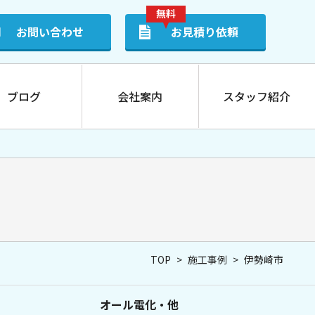
無料
お問い合わせ
お見積り依頼
ブログ
会社案内
スタッフ紹介
蓄電池
TOP
>
施工事例
>
伊勢崎市
0-TK
ube HES-JP1-610G
オール電化・他